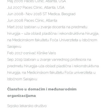
Maj 2006 Paces Clinic, Atlanta, USA
Jul 2007 Paces Clinic, Atlanta, USA
Jun 2008- Nov 2016 ST Medica, Beograd
Jun 2008 Paces Clinic, Atlanta
Mart 2012 Izabran u zvanje docenta na predmetu
hirurgija – uža oblast plastična i rekonstruktivna hirurgija,
na Medicinskom fakultetu Foča Univerziteta u Istočnom
Sarajevu
Feb 2017 osnivač Klinike Varis
Sep 2019 Izabran u zvanje vanrednog profesora na
predmetu hirurgija-uža oblast plastična i rekonstruktivna
hirurgija, na Medicinskom fakultetu Foča univerziteta u
Istočnom Sarajevu
Članstvo u domaćim i međunarodnim
organizacijama
:
Srpsko lekarsko društvo