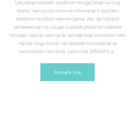
Udruženje estetskih plastičnih hirurga Srbije na ovoj
stranici vam pruža osnovne informacije o različitim
estetskim hirurškim intervencijama. Ako ste ozbiljno
zainteresovani za usluge u oblasti plastične i estetske
hirurgije, najbolji način je da saznate koje procedure vam
najviše mogu koristi i da zakažete konsultacije sa
renomiranim hirurzima, članovima SRBSAPS-a…
Saznajte više