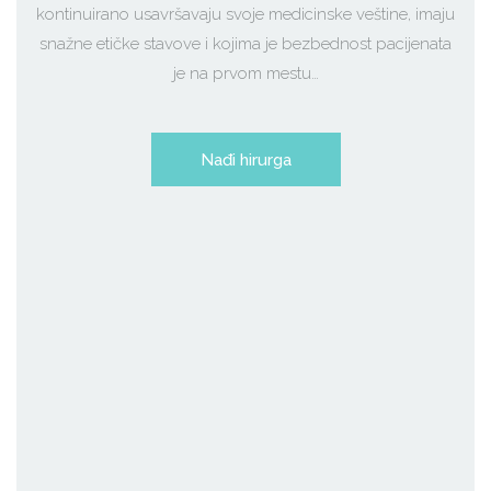
kontinuirano usavršavaju svoje medicinske veštine, imaju
snažne etičke stavove i kojima je bezbednost pacijenata
je na prvom mestu…
Nađi hirurga