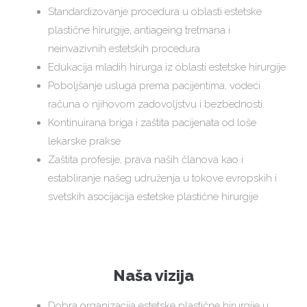
Standardizovanje procedura u oblasti estetske
plastične hirurgije, antiageing tretmana i
neinvazivnih estetskih procedura
Edukacija mladih hirurga iz oblasti estetske hirurgije
Poboljšanje usluga prema pacijentima, vodeći
računa o njihovom zadovoljstvu i bezbednosti.
Kontinuirana briga i zaštita pacijenata od loše
lekarske prakse
Zaštita profesije, prava naših članova kao i
establiranje našeg udruženja u tokove evropskih i
svetskih asocijacija estetske plastične hirurgije
Naša vizija
Dobra organizacija estetske plastične hirurgije u