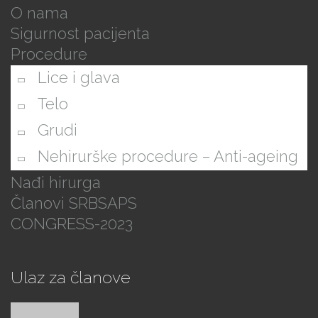
O nama
Sigurnost pacijenta
Procedure
Lice i glava
Telo
Grudi
Nehirurške procedure – Anti-ageing
Nađi hirurga
Članovi SRBSAPS
CONGRESS-2023
Ulaz za članove