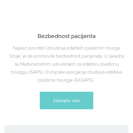
Bezbednost pacijenta
Najveći prioritet Udruženja estetskih plastičnih hirurga
Srbije je da promoviše bezbednost pacijenata. U saradnji
sa Međunarodnim udruženjem za estetsku plastičnu
hirurgiju (ISAPS) i Evropske asocijacije društava estetske
plastične hirurgije (EASAPS)...
Saznajte više